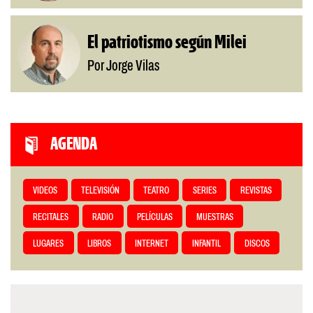
El patriotismo según Milei
Por Jorge Vilas
AGENDA
VIDEOS
TELEVISIÓN
TEATRO
SERIES
REVISTAS
RECITALES
RADIO
PELÍCULAS
MUESTRAS
LUGARES
LIBROS
INTERNET
INFANTIL
DISCOS