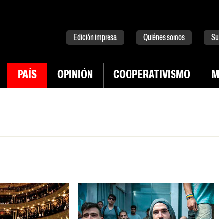
tter
instagram
tiktok
Youtube
Spotify
Edición impresa
Quiénes somos
Su
PAÍS
OPINIÓN
COOPERATIVISMO
M