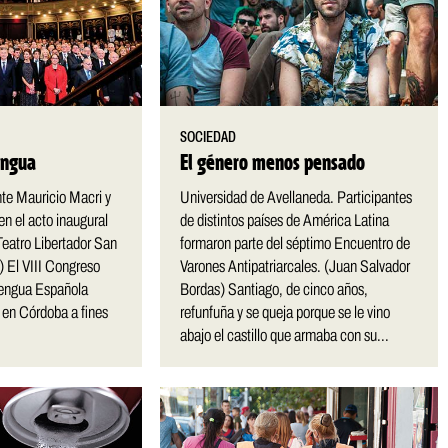
SOCIEDAD
lengua
El género menos pensado
nte Mauricio Macri y
Universidad de Avellaneda. Participantes
en el acto inaugural
de distintos países de América Latina
Teatro Libertador San
formaron parte del séptimo Encuentro de
) El VIII Congreso
Varones Antipatriarcales. (Juan Salvador
 Lengua Española
Bordas) Santiago, de cinco años,
 en Córdoba a fines
refunfuña y se queja porque se le vino
abajo el castillo que armaba con su...