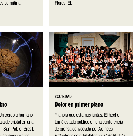
es permitirían
Flores. El...
SOCIEDAD
ebro
Dolor en primer plano
. Un cerebro humano
Y ahora que estamos juntas. El hecho
ja de cristal en una
tomó estado público en una conferencia
en San Pablo, Brasil.
de prensa convocada por Actrices
/Dachary) En los
Argentinas en el Multiteatro. (OSVALDO