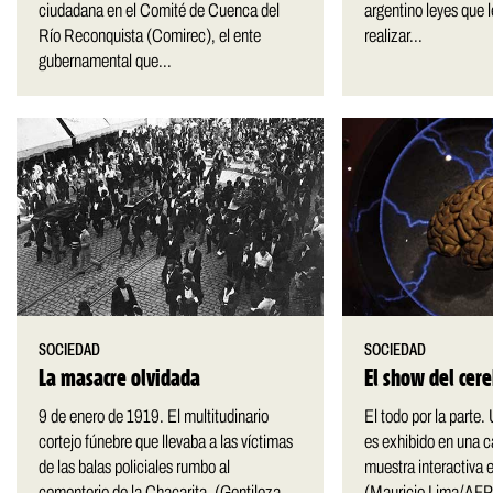
ciudadana en el Comité de Cuenca del
argentino leyes que l
Río Reconquista (Comirec), el ente
realizar...
gubernamental que...
SOCIEDAD
SOCIEDAD
La masacre olvidada
El show del cer
9 de enero de 1919. El multitudinario
El todo por la parte
cortejo fúnebre que llevaba a las víctimas
es exhibido en una ca
de las balas policiales rumbo al
muestra interactiva 
cementerio de la Chacarita. (Gentileza
(Mauricio Lima/AFP