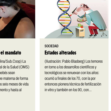
SOCIEDAD
y el mandato
Estados alterados
lina/Sub.Coop) La
(Ilustración: Pablo Blasberg) Los temores
al de la Salud (OMS)
en torno a los desarrollos científicos y
bebés sean
tecnológicos se renuevan con los años:
he materna de forma
ocurrió a finales de los 70, con la por
os seis meses de vida
entonces pionera técnica de fertilización
mento y hasta al
in vitro y también en los 90, con...