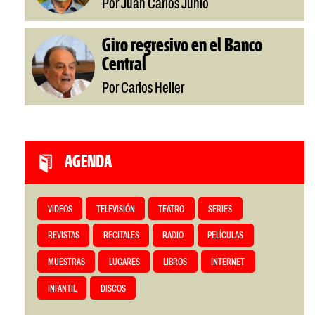
Por Juan Carlos Junio
Giro regresivo en el Banco
Central
Por Carlos Heller
AGENDA
VIDEOS
TELEVISIÓN
TEATRO
SERIES
REVISTAS
RECITALES
RADIO
PELÍCULAS
MUESTRAS
LUGARES
LIBROS
INTERNET
INFANTIL
DISCOS