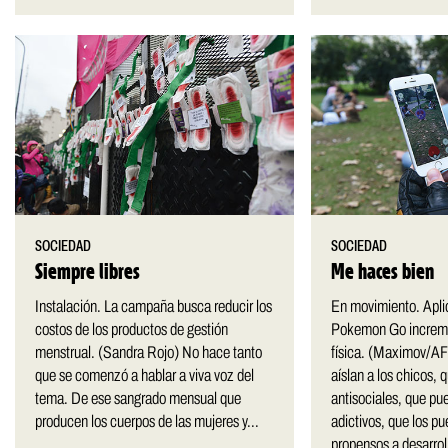
SOCIEDAD
SOCIEDAD
Siempre libres
Me haces bien
Instalación. La campaña busca reducir los
En movimiento. Apl
costos de los productos de gestión
Pokemon Go increme
menstrual. (Sandra Rojo) No hace tanto
física. (Maximov/A
que se comenzó a hablar a viva voz del
aíslan a los chicos, 
tema. De ese sangrado mensual que
antisociales, que pu
producen los cuerpos de las mujeres y...
adictivos, que los 
propensos a desarrol