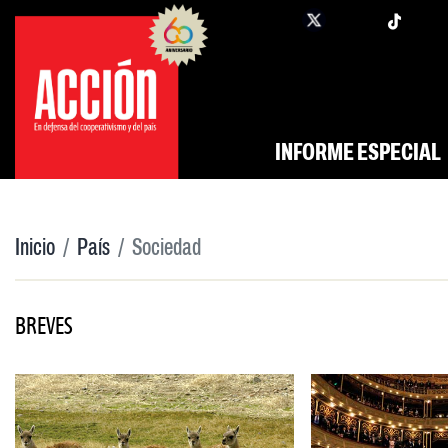
Saltar
twi
facebook
al
contenido
INFORME ESPECIAL
Inicio
País
Sociedad
BREVES