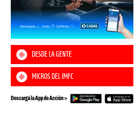
DESDE LA GENTE
MICROS DEL IMFC
Descargá la App de Acción >