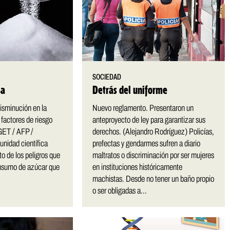
SOCIEDAD
sa
Detrás del uniforme
isminución en la
Nuevo reglamento. Presentaron un
 factores de riesgo
anteproyecto de ley para garantizar sus
GET / AFP /
derechos. (Alejandro Rodríguez) Policías,
idad científica
prefectas y gendarmes sufren a diario
cto de los peligros que
maltratos o discriminación por ser mujeres
nsumo de azúcar que
en instituciones históricamente
machistas. Desde no tener un baño propio
o ser obligadas a...