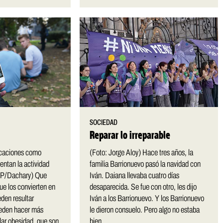
SOCIEDAD
Reparar lo irreparable
icaciones como
(Foto: Jorge Aloy) Hace tres años, la
ntan la actividad
familia Barrionuevo pasó la navidad con
FP/Dachary) Que
Iván. Daiana llevaba cuatro días
que los convierten en
desaparecida. Se fue con otro, les dijo
eden resultar
Iván a los Barrionuevo. Y los Barrionuevo
pueden hacer más
le dieron consuelo. Pero algo no estaba
lar obesidad, que son
bien....