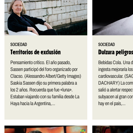
SOCIEDAD
SOCIEDAD
Territorios de exclusión
Dulzura peligro
Pensamiento crítico. El año pasado,
Bebidas Cola. Una d
Sassen participó del foro organizado por
ingesta mejoraría los
Clacso. (Alessandro Albert/Getty Images)
cardiovascular. (SA
Saskia Sassen dijo su primera palabra a
DACHARY) La comun
los 2 años. Recuerda que fue «luna».
salió a alertar respe
Estaban viajando con su familia desde La
subyacen al gran co
Haya hacia la Argentina,...
hay en el país,...