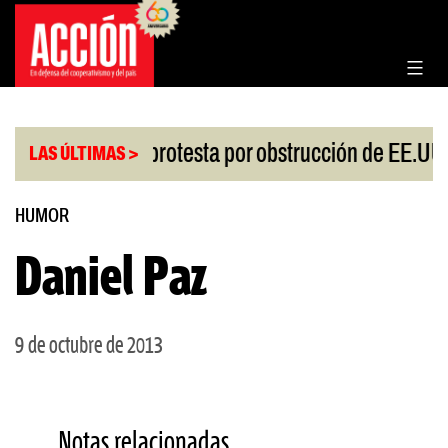
Saltar
al
contenido
|
esgo
China protesta por obstrucción de EE.UU e
LAS ÚLTIMAS >
HUMOR
Daniel Paz
9 de octubre de 2013
Notas relacionadas