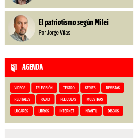
El patriotismo según Milei
Por Jorge Vilas
AGENDA
VIDEOS
TELEVISIÓN
TEATRO
SERIES
REVISTAS
RECITALES
RADIO
PELÍCULAS
MUESTRAS
LUGARES
LIBROS
INTERNET
INFANTIL
DISCOS