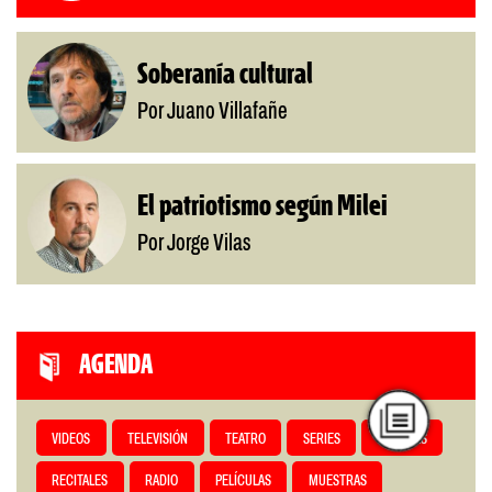
Soberanía cultural
Por Juano Villafañe
El patriotismo según Milei
Por Jorge Vilas
AGENDA
VIDEOS
TELEVISIÓN
TEATRO
SERIES
REVISTAS
RECITALES
RADIO
PELÍCULAS
MUESTRAS