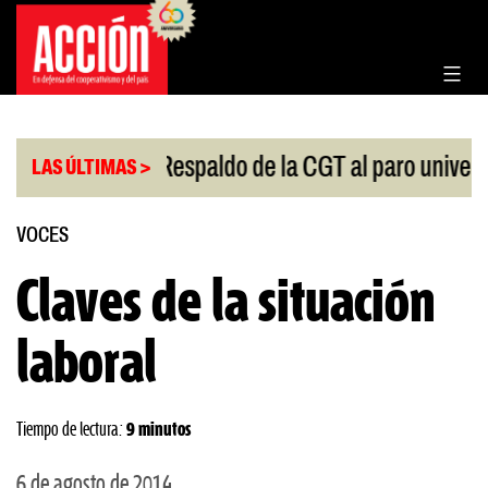
Saltar
al
contenido
|
|
greso
Respaldo de la CGT al paro universitario
LAS ÚLTIMAS >
VOCES
Claves de la situación
laboral
Tiempo de lectura:
9 minutos
6 de agosto de 2014