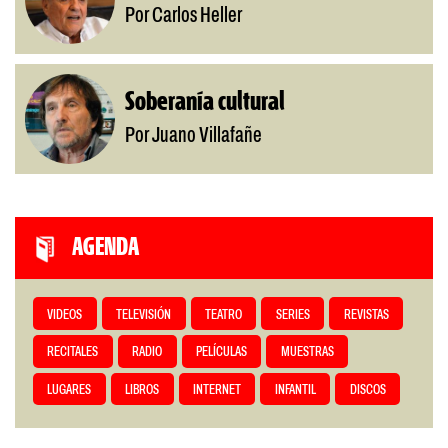
Por Carlos Heller
Soberanía cultural
Por Juano Villafañe
AGENDA
VIDEOS
TELEVISIÓN
TEATRO
SERIES
REVISTAS
RECITALES
RADIO
PELÍCULAS
MUESTRAS
LUGARES
LIBROS
INTERNET
INFANTIL
DISCOS