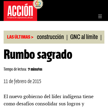
Saltar
al
contenido
|
|
eriales de construcción
GNC al límite
Creenci
LAS ÚLTIMAS >
Rumbo sagrado
Tiempo de lectura:
7 minutos
11 de febrero de 2015
El nuevo gobierno del líder indígena tiene
como desafíos consolidar sus logros y