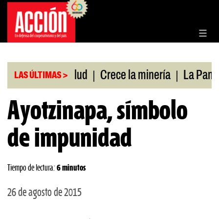
Saltar
al
contenido
|
|
rtura de salud
Crece la minería
La Pampa. Eme
LAS ÚLTIMAS >
Ayotzinapa, símbolo
de impunidad
Tiempo de lectura:
6 minutos
26 de agosto de 2015