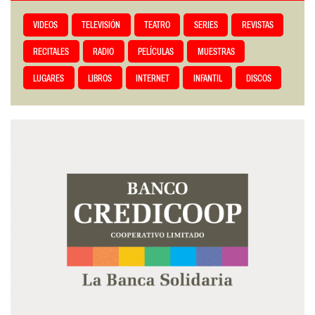
VIDEOS
TELEVISIÓN
TEATRO
SERIES
REVISTAS
RECITALES
RADIO
PELÍCULAS
MUESTRAS
LUGARES
LIBROS
INTERNET
INFANTIL
DISCOS