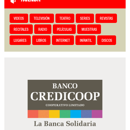
VIDEOS
TELEVISIÓN
TEATRO
SERIES
REVISTAS
RECITALES
RADIO
PELÍCULAS
MUESTRAS
LUGARES
LIBROS
INTERNET
INFANTIL
DISCOS