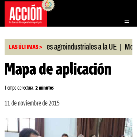
Saltar
al
contenido
|
|
Exportaciones agroindustriales a la UE
Morosida
LAS ÚLTIMAS >
Mapa de aplicación
Tiempo de lectura:
2 minutos
11 de noviembre de 2015