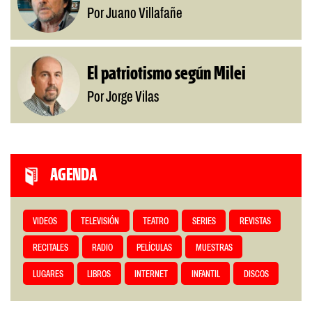
Por Juano Villafañe
El patriotismo según Milei
Por Jorge Vilas
AGENDA
VIDEOS
TELEVISIÓN
TEATRO
SERIES
REVISTAS
RECITALES
RADIO
PELÍCULAS
MUESTRAS
LUGARES
LIBROS
INTERNET
INFANTIL
DISCOS