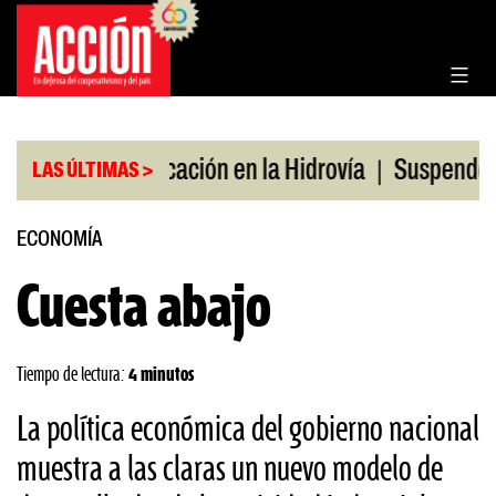
Saltar
al
contenido
|
|
io
Bonificación en la Hidrovía
Suspenden desreg
LAS ÚLTIMAS >
ECONOMÍA
Cuesta abajo
Tiempo de lectura:
4 minutos
La política económica del gobierno nacional
muestra a las claras un nuevo modelo de