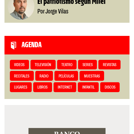
El patriotismo según Milei
Por Jorge Vilas
AGENDA
VIDEOS
TELEVISIÓN
TEATRO
SERIES
REVISTAS
RECITALES
RADIO
PELÍCULAS
MUESTRAS
LUGARES
LIBROS
INTERNET
INFANTIL
DISCOS