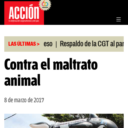
Saltar
al
contenido
|
ión en el Congreso
Respaldo de la CGT al paro univ
LAS ÚLTIMAS >
Contra el maltrato
animal
8 de marzo de 2017