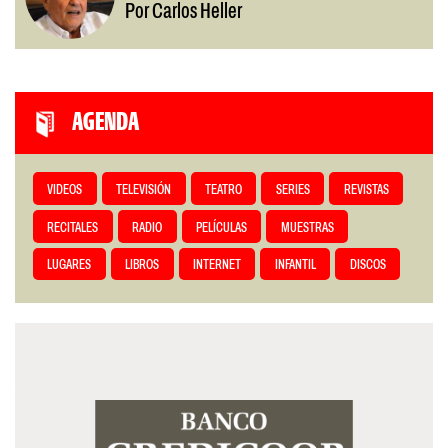
Por Carlos Heller
AGENDA
VIDEOS
TELEVISIÓN
TEATRO
SERIES
REVISTAS
RECITALES
RADIO
PELÍCULAS
MUESTRAS
LUGARES
LIBROS
INTERNET
INFANTIL
DISCOS