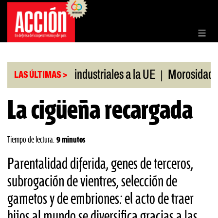
Saltar
al
contenido
|
nes agroindustriales a la UE
Morosidad en jóven
LAS ÚLTIMAS >
La cigüeña recargada
Tiempo de lectura:
9 minutos
Parentalidad diferida, genes de terceros,
subrogación de vientres, selección de
gametos y de embriones: el acto de traer
hijos al mundo se diversifica gracias a las