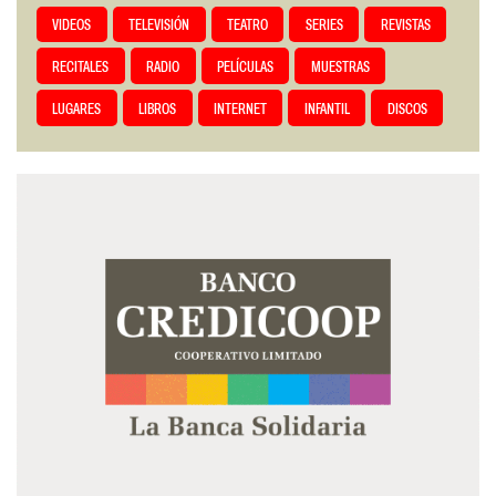
VIDEOS
TELEVISIÓN
TEATRO
SERIES
REVISTAS
RECITALES
RADIO
PELÍCULAS
MUESTRAS
LUGARES
LIBROS
INTERNET
INFANTIL
DISCOS