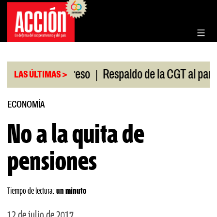
Saltar
al
contenido
|
ón en el Congreso
Respaldo de la CGT al paro unive
LAS ÚLTIMAS >
ECONOMÍA
No a la quita de
pensiones
Tiempo de lectura:
un minuto
12 de julio de 2017