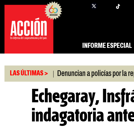
Saltar
twi
facebook
al
contenido
INFORME ESPECIAL
|
a por la crisis
Denuncian a policías por la repre
LAS ÚLTIMAS >
Echegaray, Insfr
indagatoria ante 