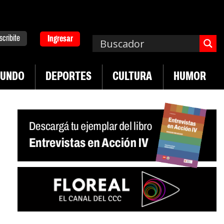
scribite
Ingresar
UNDO
DEPORTES
CULTURA
HUMOR
|
|
versitario
Industria textil sigue en caída
Sin sa