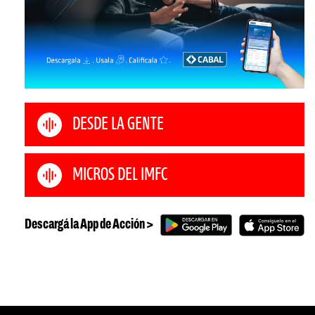
DESDE LA GENTE
MICROS DEL IMFC
Descargá la App de Acción >