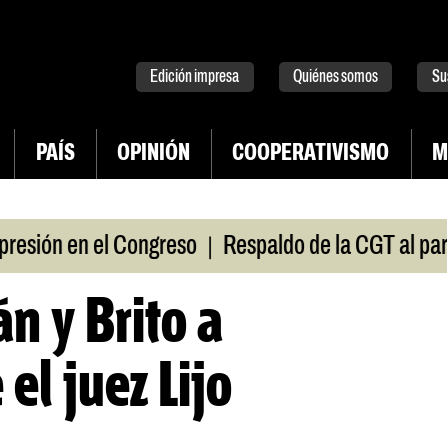
tter
instagram
tiktok
Youtube
Spotify
Edición impresa
Quiénes somos
Su
PAÍS
OPINIÓN
COOPERATIVISMO
M
|
sión en el Congreso
Respaldo de la CGT al paro uni
án y Brito a
el juez Lijo