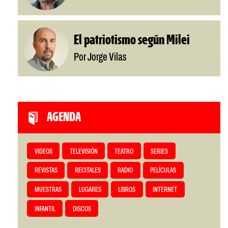
El patriotismo según Milei
Por Jorge Vilas
AGENDA
VIDEOS
TELEVISIÓN
TEATRO
SERIES
REVISTAS
RECITALES
RADIO
PELÍCULAS
MUESTRAS
LUGARES
LIBROS
INTERNET
INFANTIL
DISCOS