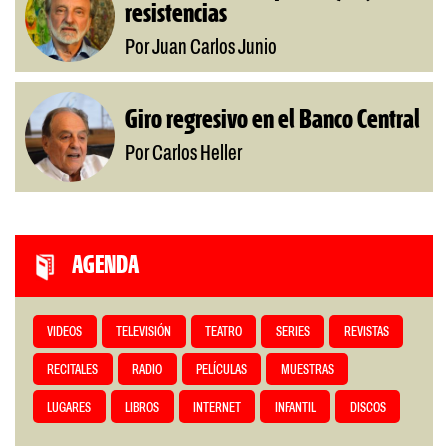
resistencias
Por Juan Carlos Junio
Giro regresivo en el Banco Central
Por Carlos Heller
AGENDA
VIDEOS
TELEVISIÓN
TEATRO
SERIES
REVISTAS
RECITALES
RADIO
PELÍCULAS
MUESTRAS
LUGARES
LIBROS
INTERNET
INFANTIL
DISCOS