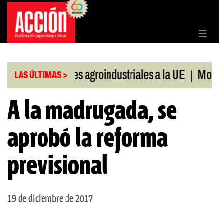
Saltar
al
contenido
|
|
Exportaciones agroindustriales a la UE
Morosid
LAS ÚLTIMAS >
A la madrugada, se
aprobó la reforma
previsional
19 de diciembre de 2017