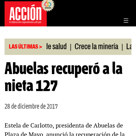
Saltar
al
contenido
|
|
sin cobertura de salud
Crece la minería
La Pam
LAS ÚLTIMAS >
Abuelas recuperó a la
nieta 127
28 de diciembre de 2017
Estela de Carlotto, presidenta de Abuelas de
Plaza de Mayo, anunció la recuperación de la