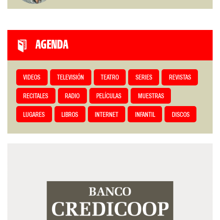
AGENDA
VIDEOS
TELEVISIÓN
TEATRO
SERIES
REVISTAS
RECITALES
RADIO
PELÍCULAS
MUESTRAS
LUGARES
LIBROS
INTERNET
INFANTIL
DISCOS