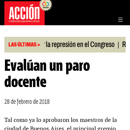
Saltar
al
contenido
|
 a policías por la represión en el Congreso
Respal
LAS ÚLTIMAS >
Evalúan un paro
docente
28 de febrero de 2018
Tal como ya lo aprobaron los maestros de la
ciudad de Buenos Aires, el principal gremio