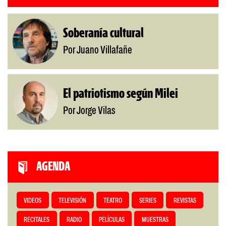
Soberanía cultural
Por Juano Villafañe
El patriotismo según Milei
Por Jorge Vilas
AGENDA
VIDEOS
TELEVISIÓN
TEATRO
SERIES
REVISTAS
RECITALES
RADIO
PELÍCULAS
MUESTRAS