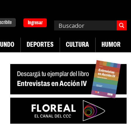
scribite
Ingresar
UNDO
DEPORTES
CULTURA
HUMOR
|
pa. Emergencia en salud mental
Los 43 estudian