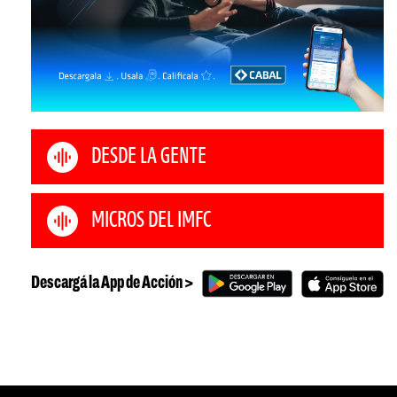
DESDE LA GENTE
MICROS DEL IMFC
Descargá la App de Acción >