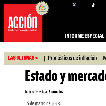
Saltar
twi
facebook
al
contenido
INFORME ESPECIAL
|
|
o universitario
Pronósticos de inflación
Miles 
LAS ÚLTIMAS >
Estado y mercad
Tiempo de lectura:
3 minutos
15 de marzo de 2018