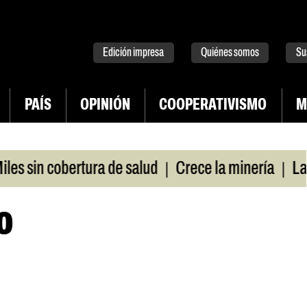
tter
instagram
tiktok
Youtube
Spotify
Edición impresa
Quiénes somos
Su
PAÍS
OPINIÓN
COOPERATIVISMO
M
|
|
sin cobertura de salud
Crece la minería
La Pam
o