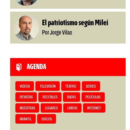
El patriotismo según Milei
Por Jorge Vilas
AGENDA
VIDEOS
TELEVISIÓN
TEATRO
SERIES
REVISTAS
RECITALES
RADIO
PELÍCULAS
MUESTRAS
LUGARES
LIBROS
INTERNET
INFANTIL
DISCOS