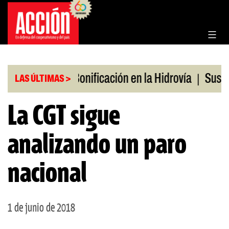
Saltar
al
contenido
|
|
s en julio
Bonificación en la Hidrovía
Suspende
LAS ÚLTIMAS >
La CGT sigue
analizando un paro
nacional
1 de junio de 2018