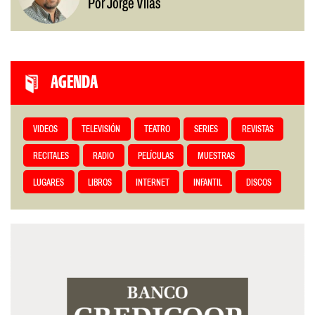
Por Jorge Vilas
AGENDA
VIDEOS
TELEVISIÓN
TEATRO
SERIES
REVISTAS
RECITALES
RADIO
PELÍCULAS
MUESTRAS
LUGARES
LIBROS
INTERNET
INFANTIL
DISCOS