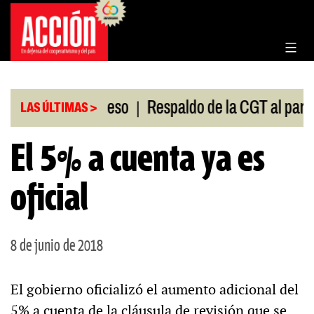
Saltar
al
contenido
|
ión en el Congreso
Respaldo de la CGT al paro uni
LAS ÚLTIMAS >
El 5% a cuenta ya es
oficial
8 de junio de 2018
El gobierno oficializó el aumento adicional del
5% a cuenta de la cláusula de revisión que se