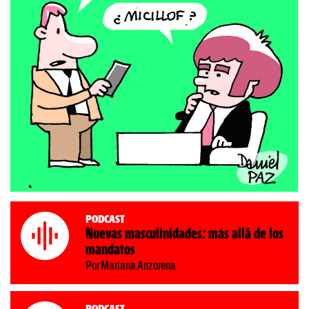
Podcast
Nuevas masculinidades: más allá de los
mandatos
Por Mariana Anzorena
Podcast