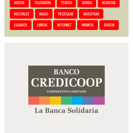
VIDEOS
TELEVISIÓN
TEATRO
SERIES
REVISTAS
RECITALES
RADIO
PELÍCULAS
MUESTRAS
LUGARES
LIBROS
INTERNET
INFANTIL
DISCOS