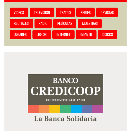
VIDEOS
TELEVISIÓN
TEATRO
SERIES
REVISTAS
RECITALES
RADIO
PELÍCULAS
MUESTRAS
LUGARES
LIBROS
INTERNET
INFANTIL
DISCOS