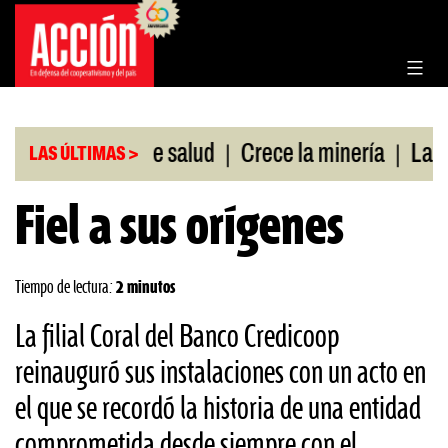
Saltar
al
contenido
|
|
n cobertura de salud
Crece la minería
La Pampa
LAS ÚLTIMAS >
Fiel a sus orígenes
Tiempo de lectura:
2 minutos
La filial Coral del Banco Credicoop
reinauguró sus instalaciones con un acto en
el que se recordó la historia de una entidad
comprometida desde siempre con el