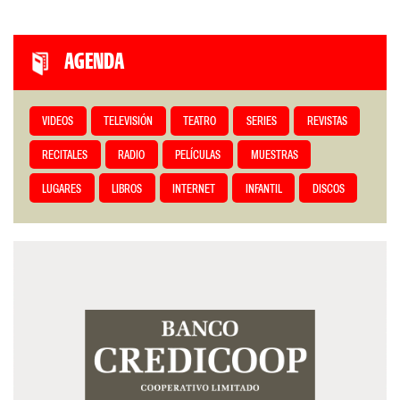
AGENDA
VIDEOS
TELEVISIÓN
TEATRO
SERIES
REVISTAS
RECITALES
RADIO
PELÍCULAS
MUESTRAS
LUGARES
LIBROS
INTERNET
INFANTIL
DISCOS