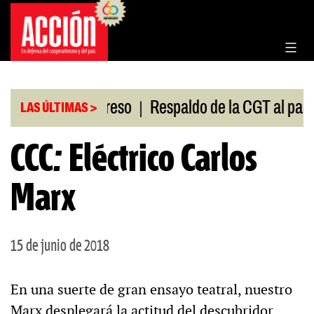
Saltar
al
contenido
|
sión en el Congreso
Respaldo de la CGT al paro uni
LAS ÚLTIMAS >
CCC: Eléctrico Carlos
Marx
15 de junio de 2018
En una suerte de gran ensayo teatral, nuestro
Marx desplegará la actitud del descubridor