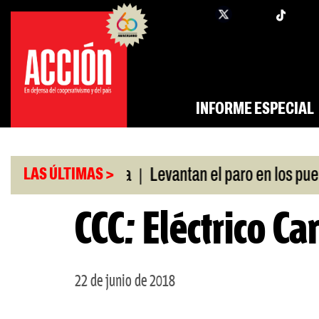
Saltar
twi
facebook
al
contenido
INFORME ESPECIAL
|
ó swap con China
Levantan el paro en los puertos
LAS ÚLTIMAS >
CCC: Eléctrico Ca
22 de junio de 2018