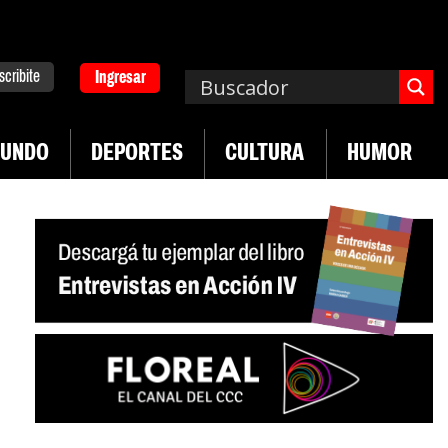
scribite
Ingresar
UNDO
DEPORTES
CULTURA
HUMOR
|
ad en jóvenes precarizados
Cae la actividad en 