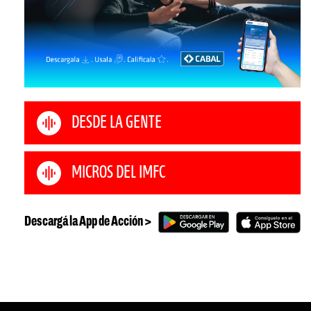
DESDE LA GENTE
MICROS DEL IMFC
Descargá la App de Acción >