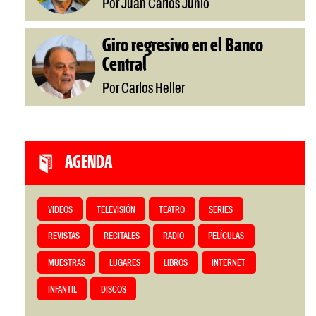
Por Juan Carlos Junio
Giro regresivo en el Banco
Central
Por Carlos Heller
AGENDA
VIDEOS
TELEVISIÓN
TEATRO
SERIES
REVISTAS
RECITALES
RADIO
PELÍCULAS
MUESTRAS
LUGARES
LIBROS
INTERNET
INFANTIL
DISCOS