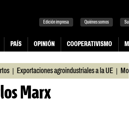
tter
instagram
tiktok
Youtube
Spotify
Edición impresa
Quiénes somos
Su
PAÍS
OPINIÓN
COOPERATIVISMO
M
|
|
Exportaciones agroindustriales a la UE
Morosid
rlos Marx