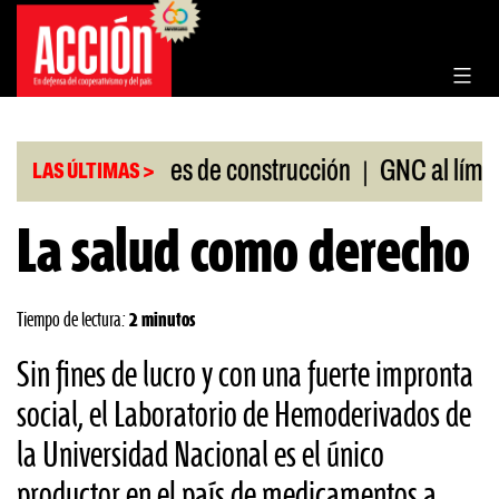
Saltar
al
contenido
|
|
a de materiales de construcción
GNC al límite
LAS ÚLTIMAS >
La salud como derecho
Tiempo de lectura:
2 minutos
Sin fines de lucro y con una fuerte impronta
social, el Laboratorio de Hemoderivados de
la Universidad Nacional es el único
productor en el país de medicamentos a