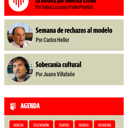
La batalla por América Latina
Por Telma Luzzani y Pablo Provitilo
Semana de rechazos al modelo
Por Carlos Heller
Soberanía cultural
Por Juano Villafañe
AGENDA
VIDEOS
TELEVISIÓN
TEATRO
SERIES
REVISTAS