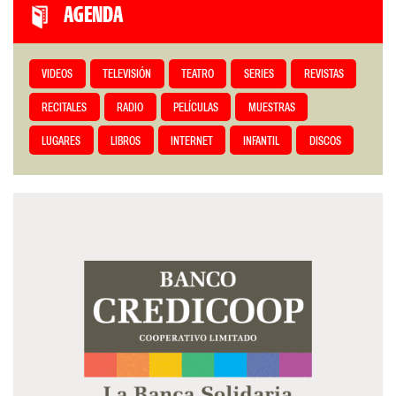
AGENDA
VIDEOS
TELEVISIÓN
TEATRO
SERIES
REVISTAS
RECITALES
RADIO
PELÍCULAS
MUESTRAS
LUGARES
LIBROS
INTERNET
INFANTIL
DISCOS