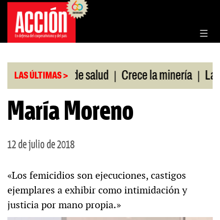
Saltar
al
contenido
|
|
sin cobertura de salud
Crece la minería
La Pam
LAS ÚLTIMAS >
María Moreno
12 de julio de 2018
«Los femicidios son ejecuciones, castigos
ejemplares a exhibir como intimidación y
justicia por mano propia.»