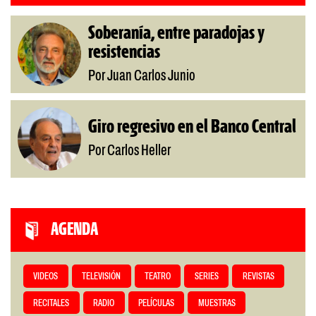
Soberanía, entre paradojas y
resistencias
Por Juan Carlos Junio
Giro regresivo en el Banco Central
Por Carlos Heller
AGENDA
VIDEOS
TELEVISIÓN
TEATRO
SERIES
REVISTAS
RECITALES
RADIO
PELÍCULAS
MUESTRAS