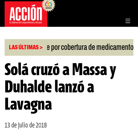
Saltar
al
contenido
|
Fallo de la Corte por cobertura de medicamentos
LAS ÚLTIMAS >
Solá cruzó a Massa y
Duhalde lanzó a
Lavagna
13 de julio de 2018