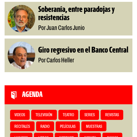
Soberanía, entre paradojas y
resistencias
Por Juan Carlos Junio
Giro regresivo en el Banco Central
Por Carlos Heller
AGENDA
VIDEOS
TELEVISIÓN
TEATRO
SERIES
REVISTAS
RECITALES
RADIO
PELÍCULAS
MUESTRAS