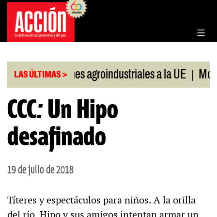
Saltar
al
contenido
|
|
Exportaciones agroindustriales a la UE
Morosid
LAS ÚLTIMAS >
CCC: Un Hipo
desafinado
19 de julio de 2018
Títeres y espectáculos para niños. A la orilla
del río, Hipo y sus amigos intentan armar un