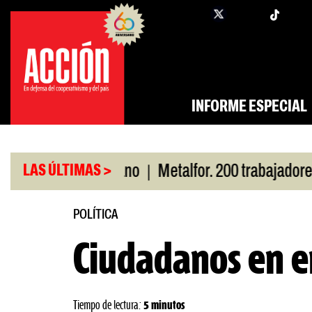
Saltar
twi
facebook
al
contenido
INFORME ESPECIAL
|
or San Cayetano
Metalfor. 200 trabajadores en ri
LAS ÚLTIMAS >
POLÍTICA
Ciudadanos en 
Tiempo de lectura:
5 minutos