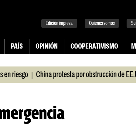
tter
instagram
tiktok
Youtube
Spotify
Edición impresa
Quiénes somos
Su
PAÍS
OPINIÓN
COOPERATIVISMO
M
|
esgo
China protesta por obstrucción de EE.UU en
emergencia