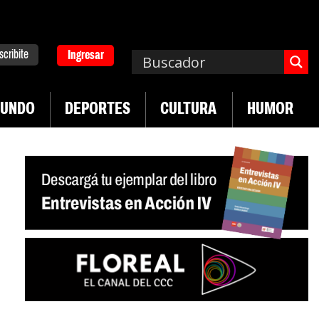
scribite
Ingresar
UNDO
DEPORTES
CULTURA
HUMOR
|
|
 Neuquén
Miguel Díaz-Canel: «Es un genocidio»