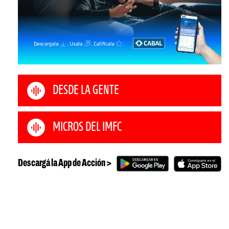
DESDE LA GENTE
MICROS DEL IMFC
Descargá la App de Acción >