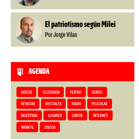
El patriotismo según Milei
Por Jorge Vilas
AGENDA
VIDEOS
TELEVISIÓN
TEATRO
SERIES
REVISTAS
RECITALES
RADIO
PELÍCULAS
MUESTRAS
LUGARES
LIBROS
INTERNET
INFANTIL
DISCOS