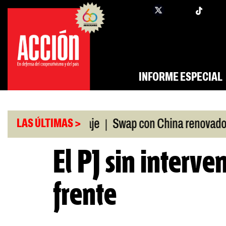
Saltar
twi
facebook
al
contenido
INFORME ESPECIAL
|
|
 ANDIS, a peritaje
Swap con China renovado
F
LAS ÚLTIMAS >
El PJ sin interve
frente