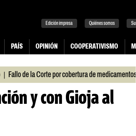
tter
instagram
tiktok
Youtube
Spotify
Edición impresa
Quiénes somos
Su
PAÍS
OPINIÓN
COOPERATIVISMO
M
|
allo de la Corte por cobertura de medicamentos
U
nción y con Gioja al