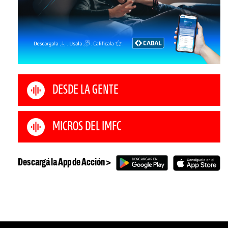
DESDE LA GENTE
MICROS DEL IMFC
Descargá la App de Acción >