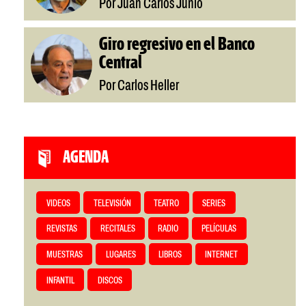
Por Juan Carlos Junio
Giro regresivo en el Banco
Central
Por Carlos Heller
AGENDA
VIDEOS
TELEVISIÓN
TEATRO
SERIES
REVISTAS
RECITALES
RADIO
PELÍCULAS
MUESTRAS
LUGARES
LIBROS
INTERNET
INFANTIL
DISCOS