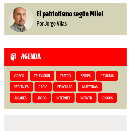
El patriotismo según Milei
Por Jorge Vilas
AGENDA
VIDEOS
TELEVISIÓN
TEATRO
SERIES
REVISTAS
RECITALES
RADIO
PELÍCULAS
MUESTRAS
LUGARES
LIBROS
INTERNET
INFANTIL
DISCOS