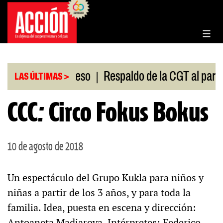
Saltar
al
contenido
|
ión en el Congreso
Respaldo de la CGT al paro univ
LAS ÚLTIMAS >
CCC: Circo Fokus Bokus
10 de agosto de 2018
Un espectáculo del Grupo Kukla para niños y
niñas a partir de los 3 años, y para toda la
familia. Idea, puesta en escena y dirección:
Antoaneta Madjarova. Intérpretes: Federico