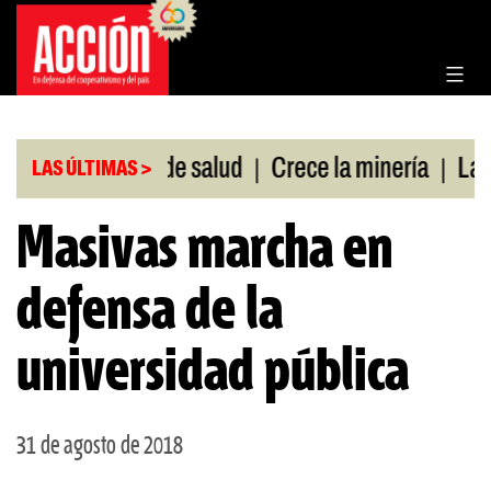
Saltar
al
contenido
|
|
sin cobertura de salud
Crece la minería
La Pam
LAS ÚLTIMAS >
Masivas marcha en
defensa de la
universidad pública
31 de agosto de 2018