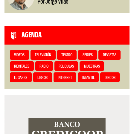
Por Jorge Vilas
AGENDA
VIDEOS
TELEVISIÓN
TEATRO
SERIES
REVISTAS
RECITALES
RADIO
PELÍCULAS
MUESTRAS
LUGARES
LIBROS
INTERNET
INFANTIL
DISCOS