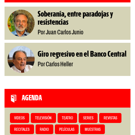
Soberanía, entre paradojas y
resistencias
Por Juan Carlos Junio
Giro regresivo en el Banco Central
Por Carlos Heller
AGENDA
VIDEOS
TELEVISIÓN
TEATRO
SERIES
REVISTAS
RECITALES
RADIO
PELÍCULAS
MUESTRAS