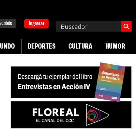
scribite
Ingresar
UNDO
DEPORTES
CULTURA
HUMOR
|
emplos asisten económicamente a la población
Indu