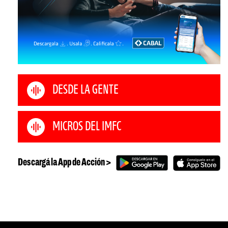
DESDE LA GENTE
MICROS DEL IMFC
Descargá la App de Acción >