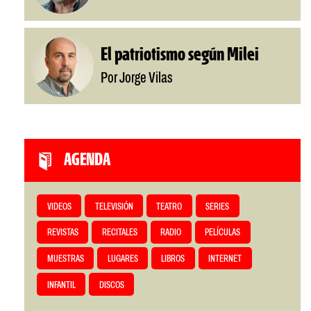
El patriotismo según Milei
Por Jorge Vilas
AGENDA
VIDEOS
TELEVISIÓN
TEATRO
SERIES
REVISTAS
RECITALES
RADIO
PELÍCULAS
MUESTRAS
LUGARES
LIBROS
INTERNET
INFANTIL
DISCOS