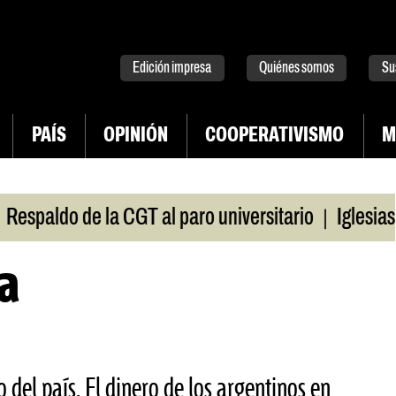
tter
instagram
tiktok
Youtube
Spotify
Edición impresa
Quiénes somos
Su
PAÍS
OPINIÓN
COOPERATIVISMO
M
|
aldo de la CGT al paro universitario
Iglesias y t
ia
 del país, El dinero de los argentinos en