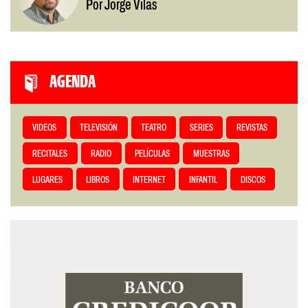
Por Jorge Vilas
AGENDA
VIDEOS
TELEVISIÓN
TEATRO
SERIES
REVISTAS
RECITALES
RADIO
PELÍCULAS
MUESTRAS
LUGARES
LIBROS
INTERNET
INFANTIL
DISCOS