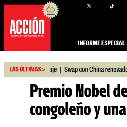
Saltar
twi
facebook
al
contenido
INFORME ESPECIAL
|
|
a ANDIS, a peritaje
Swap con China renovado
F
LAS ÚLTIMAS >
Premio Nobel de
congoleño y una