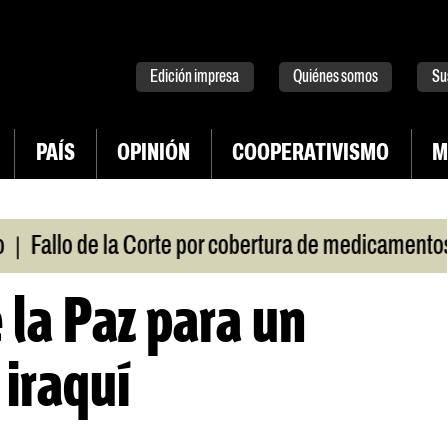
tter
instagram
tiktok
Youtube
Spotify
Edición impresa
Quiénes somos
Su
PAÍS
OPINIÓN
COOPERATIVISMO
M
|
allo de la Corte por cobertura de medicamentos
U
 la Paz para un
 iraquí