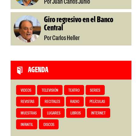
Por Juan Carlos Junio
Giro regresivo en el Banco
Central
Por Carlos Heller
AGENDA
VIDEOS
TELEVISIÓN
TEATRO
SERIES
REVISTAS
RECITALES
RADIO
PELÍCULAS
MUESTRAS
LUGARES
LIBROS
INTERNET
INFANTIL
DISCOS