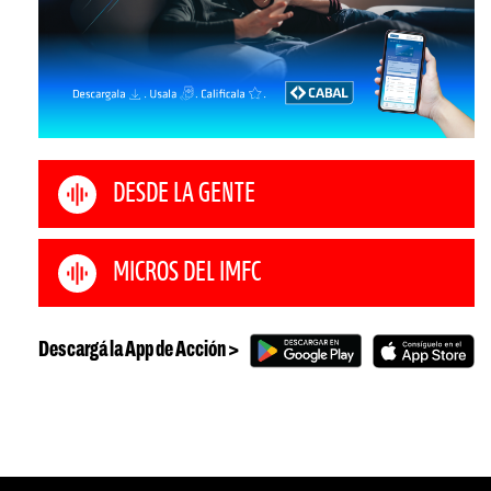
DESDE LA GENTE
MICROS DEL IMFC
Descargá la App de Acción >