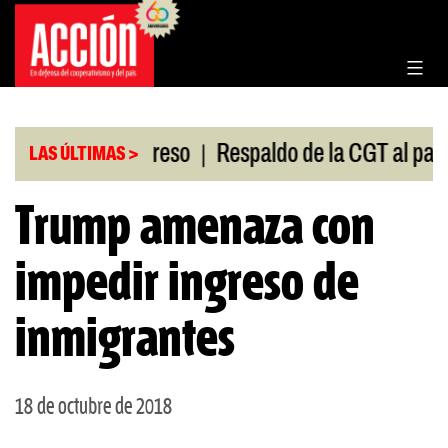
Saltar
al
contenido
|
sión en el Congreso
Respaldo de la CGT al paro un
LAS ÚLTIMAS >
Trump amenaza con
impedir ingreso de
inmigrantes
18 de octubre de 2018