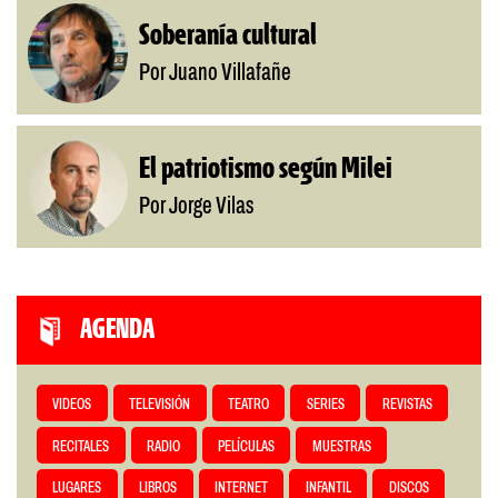
Soberanía cultural
Por Juano Villafañe
El patriotismo según Milei
Por Jorge Vilas
AGENDA
VIDEOS
TELEVISIÓN
TEATRO
SERIES
REVISTAS
RECITALES
RADIO
PELÍCULAS
MUESTRAS
LUGARES
LIBROS
INTERNET
INFANTIL
DISCOS