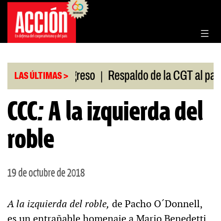
Saltar
al
contenido
|
sión en el Congreso
Respaldo de la CGT al paro un
LAS ÚLTIMAS >
CCC: A la izquierda del
roble
19 de octubre de 2018
A la izquierda del roble,
de Pacho O´Donnell,
es un entrañable homenaje a Mario Benedetti,