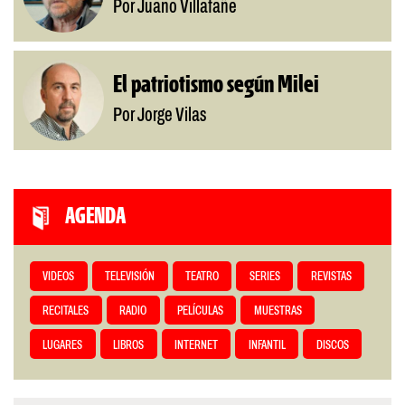
Por Juano Villafañe
El patriotismo según Milei
Por Jorge Vilas
AGENDA
VIDEOS
TELEVISIÓN
TEATRO
SERIES
REVISTAS
RECITALES
RADIO
PELÍCULAS
MUESTRAS
LUGARES
LIBROS
INTERNET
INFANTIL
DISCOS