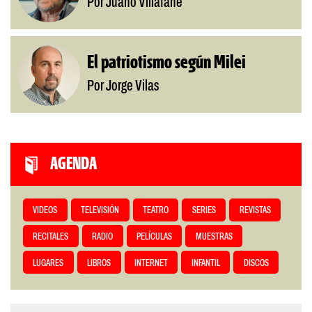
Por Juano Villafañe
El patriotismo según Milei
Por Jorge Vilas
AGENDA
VIDEOS
TELEVISIÓN
TEATRO
SERIES
REVISTAS
RECITALES
RADIO
PELÍCULAS
MUESTRAS
LUGARES
LIBROS
INTERNET
INFANTIL
DISCOS