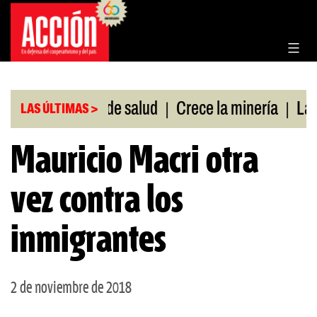
Saltar
al
contenido
|
|
 sin cobertura de salud
Crece la minería
La Pam
LAS ÚLTIMAS >
Mauricio Macri otra
vez contra los
inmigrantes
2 de noviembre de 2018