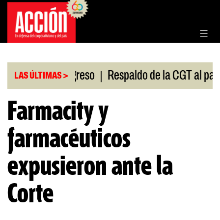
Saltar
al
contenido
|
sión en el Congreso
Respaldo de la CGT al paro un
LAS ÚLTIMAS >
Farmacity y
farmacéuticos
expusieron ante la
Corte