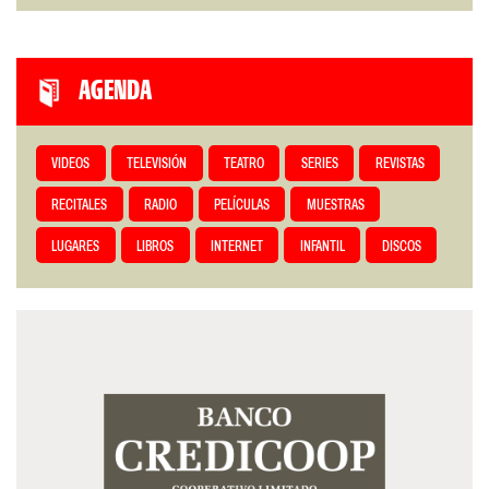
AGENDA
VIDEOS
TELEVISIÓN
TEATRO
SERIES
REVISTAS
RECITALES
RADIO
PELÍCULAS
MUESTRAS
LUGARES
LIBROS
INTERNET
INFANTIL
DISCOS