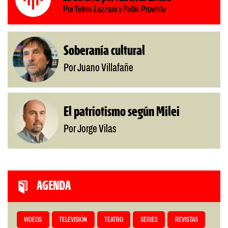
Por Telma Luzzani y Pablo Provitilo
Soberanía cultural
Por Juano Villafañe
El patriotismo según Milei
Por Jorge Vilas
AGENDA
VIDEOS
TELEVISIÓN
TEATRO
SERIES
REVISTAS