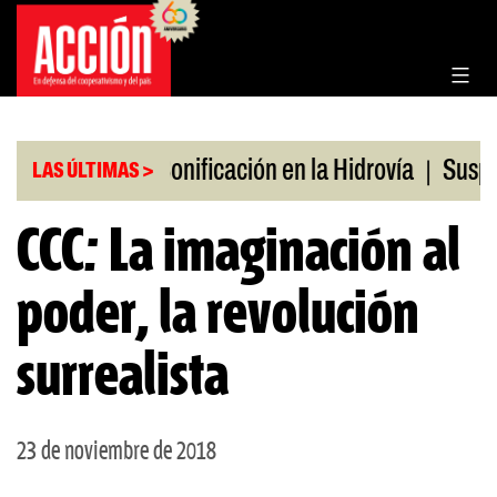
Saltar
al
contenido
|
|
s en julio
Bonificación en la Hidrovía
Suspende
LAS ÚLTIMAS >
CCC: La imaginación al
poder, la revolución
surrealista
23 de noviembre de 2018