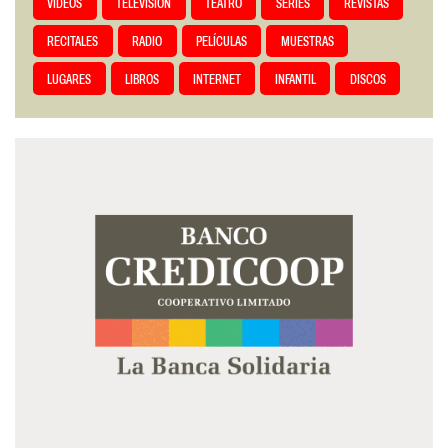
VIDEOS
TELEVISIÓN
TEATRO
SERIES
REVISTAS
RECITALES
RADIO
PELÍCULAS
MUESTRAS
LUGARES
LIBROS
INTERNET
INFANTIL
DISCOS