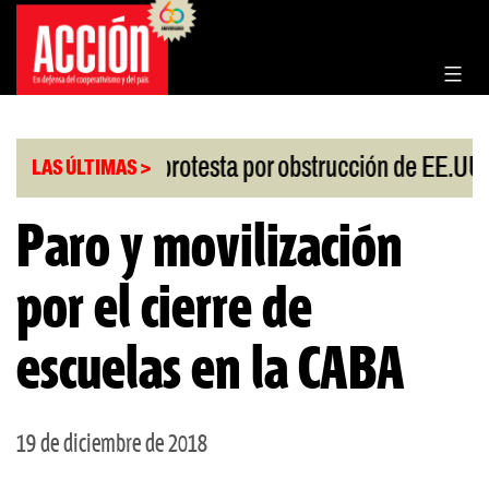
Saltar
al
contenido
|
iesgo
China protesta por obstrucción de EE.UU e
LAS ÚLTIMAS >
Paro y movilización
por el cierre de
escuelas en la CABA
19 de diciembre de 2018