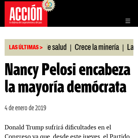
Saltar
al
contenido
|
|
 sin cobertura de salud
Crece la minería
La Pam
LAS ÚLTIMAS >
Nancy Pelosi encabeza
la mayoría demócrata
4 de enero de 2019
Donald Trump sufrirá dificultades en el
Congreso ya que, desde este jueves, el Partido