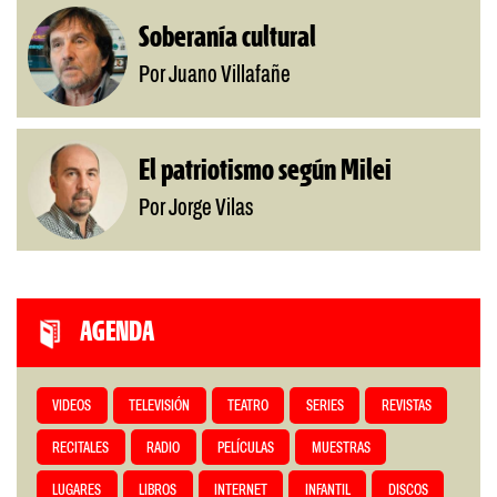
Soberanía cultural
Por Juano Villafañe
El patriotismo según Milei
Por Jorge Vilas
AGENDA
VIDEOS
TELEVISIÓN
TEATRO
SERIES
REVISTAS
RECITALES
RADIO
PELÍCULAS
MUESTRAS
LUGARES
LIBROS
INTERNET
INFANTIL
DISCOS