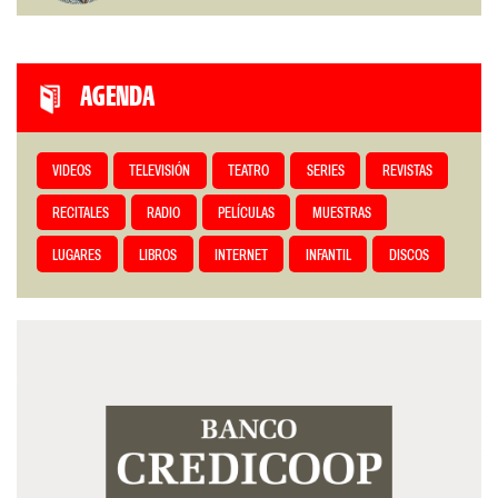
AGENDA
VIDEOS
TELEVISIÓN
TEATRO
SERIES
REVISTAS
RECITALES
RADIO
PELÍCULAS
MUESTRAS
LUGARES
LIBROS
INTERNET
INFANTIL
DISCOS