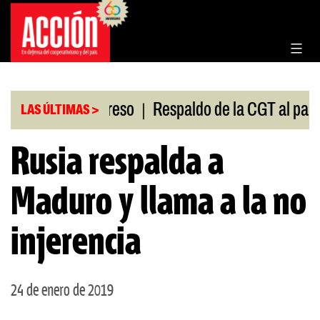
Saltar
al
contenido
|
sión en el Congreso
Respaldo de la CGT al paro uni
LAS ÚLTIMAS >
Rusia respalda a
Maduro y llama a la no
injerencia
24 de enero de 2019