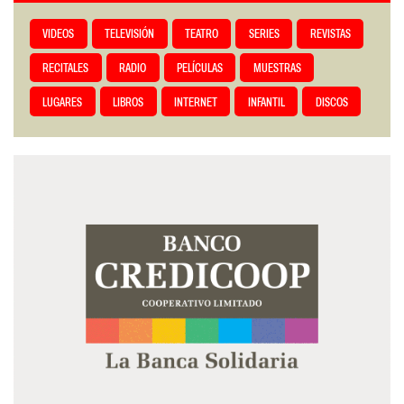
VIDEOS
TELEVISIÓN
TEATRO
SERIES
REVISTAS
RECITALES
RADIO
PELÍCULAS
MUESTRAS
LUGARES
LIBROS
INTERNET
INFANTIL
DISCOS