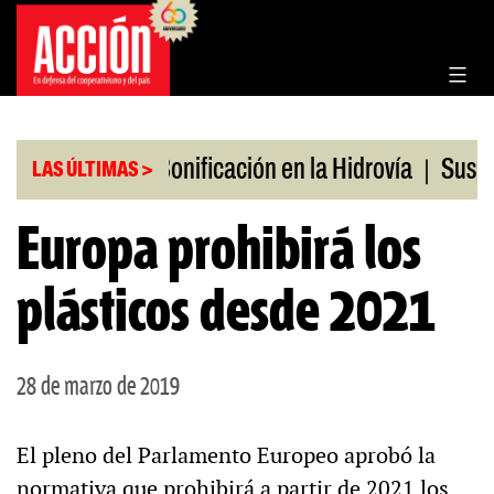
Saltar
al
contenido
|
|
s en julio
Bonificación en la Hidrovía
Suspende
LAS ÚLTIMAS >
Europa prohibirá los
plásticos desde 2021
28 de marzo de 2019
El pleno del Parlamento Europeo aprobó la
normativa que prohibirá a partir de 2021 los