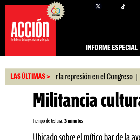
Saltar
twi
facebook
al
contenido
INFORME ESPECIAL
|
n a policías por la represión en el Congreso
Resp
LAS ÚLTIMAS >
Militancia cultur
Tiempo de lectura:
3 minutos
Ubicado sobre el mítico bar de la av