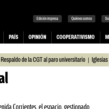
tter
instagram
tiktok
Youtube
Spotify
Edición impresa
Quiénes somos
Su
PAÍS
OPINIÓN
COOPERATIVISMO
M
|
aldo de la CGT al paro universitario
Iglesias y te
al
enida Corrientes, el espacio, gestionado