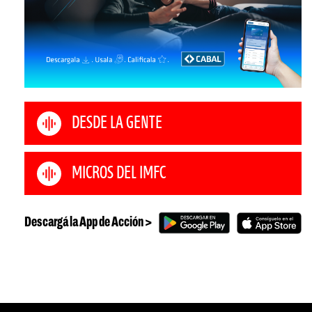
DESDE LA GENTE
MICROS DEL IMFC
Descargá la App de Acción >