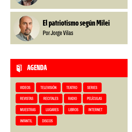
El patriotismo según Milei
Por Jorge Vilas
AGENDA
VIDEOS
TELEVISIÓN
TEATRO
SERIES
REVISTAS
RECITALES
RADIO
PELÍCULAS
MUESTRAS
LUGARES
LIBROS
INTERNET
INFANTIL
DISCOS