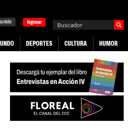
scribite
Ingresar
UNDO
DEPORTES
CULTURA
HUMOR
|
mplos asisten económicamente a la población
Indu