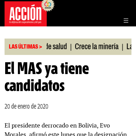
Saltar
al
contenido
|
|
sin cobertura de salud
Crece la minería
La Pam
LAS ÚLTIMAS >
El MAS ya tiene
candidatos
20 de enero de 2020
El presidente derrocado en Bolivia, Evo
Morales, afirmó este lunes que la designación