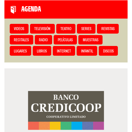
AGENDA
VIDEOS
TELEVISIÓN
TEATRO
SERIES
REVISTAS
RECITALES
RADIO
PELÍCULAS
MUESTRAS
LUGARES
LIBROS
INTERNET
INFANTIL
DISCOS