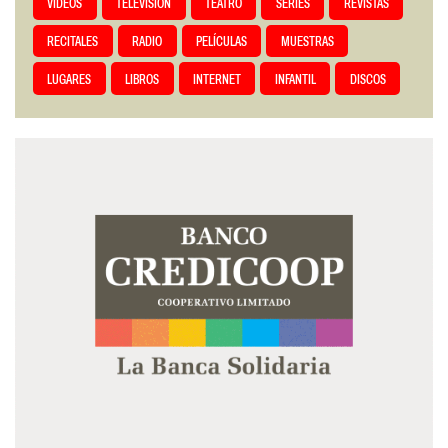
VIDEOS
TELEVISIÓN
TEATRO
SERIES
REVISTAS
RECITALES
RADIO
PELÍCULAS
MUESTRAS
LUGARES
LIBROS
INTERNET
INFANTIL
DISCOS