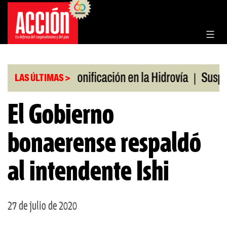
Saltar
al
contenido
|
|
s en julio
Bonificación en la Hidrovía
Suspende
LAS ÚLTIMAS >
El Gobierno
bonaerense respaldó
al intendente Ishi
27 de julio de 2020