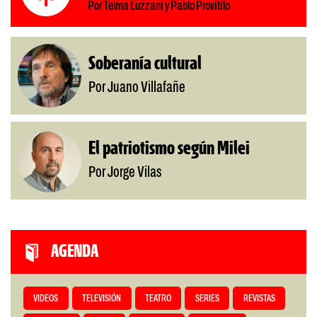
Por Telma Luzzani y Pablo Provitilo
Soberanía cultural
Por Juano Villafañe
El patriotismo según Milei
Por Jorge Vilas
AGENDA
VIDEOS
TELEVISIÓN
TEATRO
SERIES
REVISTAS