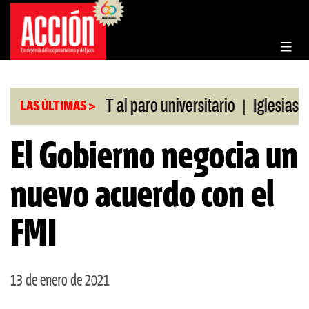
Saltar
al
contenido
|
aldo de la CGT al paro universitario
Iglesias y t
LAS ÚLTIMAS >
El Gobierno negocia un
nuevo acuerdo con el
FMI
13 de enero de 2021