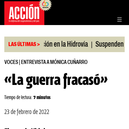
Saltar
al
contenido
|
nificación en la Hidrovía
Suspenden desregulación
LAS ÚLTIMAS >
VOCES
|
ENTREVISTA A MÓNICA CUÑARRO
«La guerra fracasó»
Tiempo de lectura:
7 minutos
23 de febrero de 2022