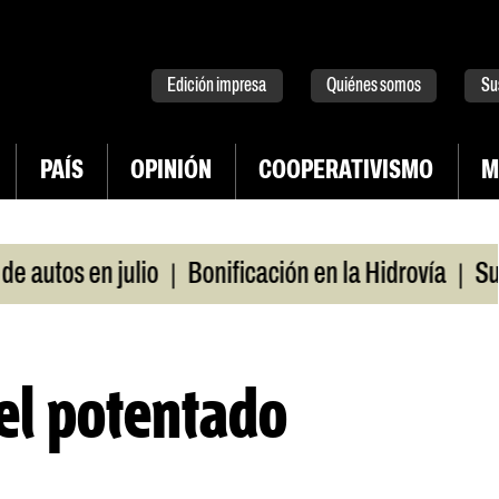
tter
instagram
tiktok
Youtube
Spotify
Edición impresa
Quiénes somos
Su
PAÍS
OPINIÓN
COOPERATIVISMO
M
|
|
s en julio
Bonificación en la Hidrovía
Suspende
 el potentado