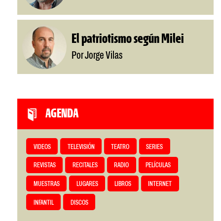
El patriotismo según Milei
Por Jorge Vilas
AGENDA
VIDEOS
TELEVISIÓN
TEATRO
SERIES
REVISTAS
RECITALES
RADIO
PELÍCULAS
MUESTRAS
LUGARES
LIBROS
INTERNET
INFANTIL
DISCOS