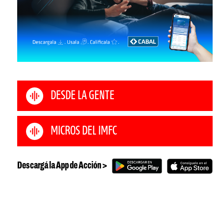
DESDE LA GENTE
MICROS DEL IMFC
Descargá la App de Acción >