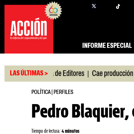
Saltar
twi
facebook
al
contenido
INFORME ESPECIAL
|
|
de gira
Feria de Editores
Cae producción de auto
LAS ÚLTIMAS >
POLÍTICA
|
PERFILES
Pedro Blaquier,
Tiempo de lectura:
4 minutos