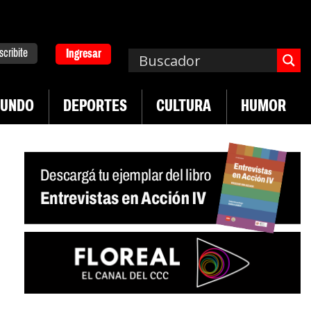
scribite
Ingresar
UNDO
DEPORTES
CULTURA
HUMOR
|
n desregulación del practicaje
Denuncias por vi