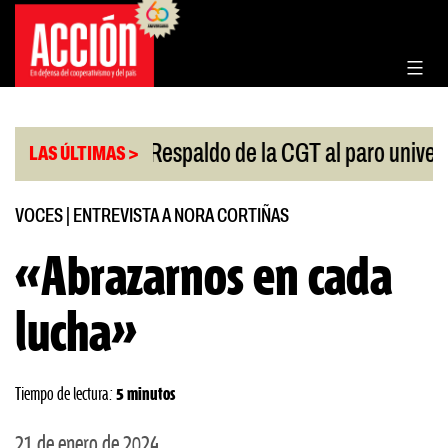
Saltar
al
contenido
|
|
ngreso
Respaldo de la CGT al paro universitario
LAS ÚLTIMAS >
VOCES
|
ENTREVISTA A NORA CORTIÑAS
«Abrazarnos en cada
lucha»
Tiempo de lectura:
5 minutos
21 de enero de 2024