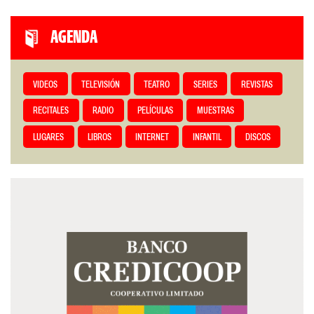
AGENDA
VIDEOS
TELEVISIÓN
TEATRO
SERIES
REVISTAS
RECITALES
RADIO
PELÍCULAS
MUESTRAS
LUGARES
LIBROS
INTERNET
INFANTIL
DISCOS