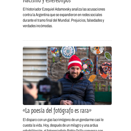
Racismo y estereotipos
El historiador Ezequiel Adamovsky analiza las acusaciones
contra la Argentina que se expandieron en redes sociales
durante el tramo final del Mundial. Prejuicios, falsedades y
verdades incómodas.
«La poesía del fotógrafo es rara»
El disparo con un gas lacrimógeno de un gendarme casi le
cuesta la vida. Hoy, después de un milagro y una ardua
rehabilitación, el fotoperiodista Pablo Grillo conversa con