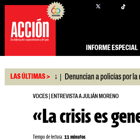
Saltar
twi
facebook
al
contenido
INFORME ESPECIAL
|
por la crisis
Denuncian a policías por la represió
LAS ÚLTIMAS >
VOCES
|
ENTREVISTA A JULIÁN MORENO
«La crisis es gen
Tiempo de lectura:
11 minutos