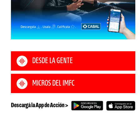
DESDE LA GENTE
MICROS DEL IMFC
Descargá la App de Acción >