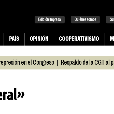
tter
instagram
tiktok
Youtube
Spotify
Edición impresa
Quiénes somos
Su
PAÍS
OPINIÓN
COOPERATIVISMO
M
|
n en el Congreso
Respaldo de la CGT al paro unive
eral»