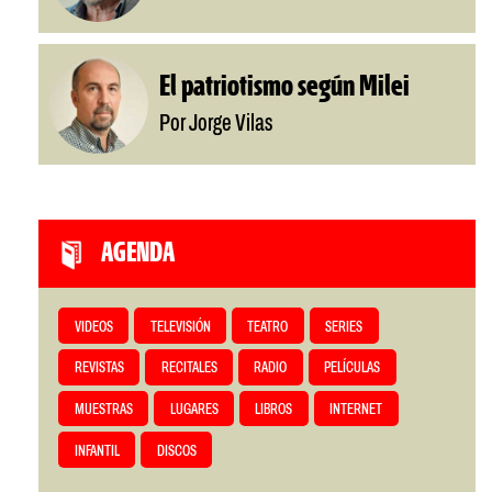
El patriotismo según Milei
Por Jorge Vilas
AGENDA
VIDEOS
TELEVISIÓN
TEATRO
SERIES
REVISTAS
RECITALES
RADIO
PELÍCULAS
MUESTRAS
LUGARES
LIBROS
INTERNET
INFANTIL
DISCOS