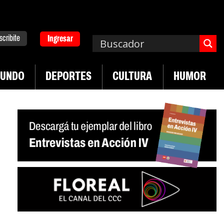
scribite
Ingresar
UNDO
DEPORTES
CULTURA
HUMOR
|
|
rsitario
Industria textil sigue en caída
Sin sanc